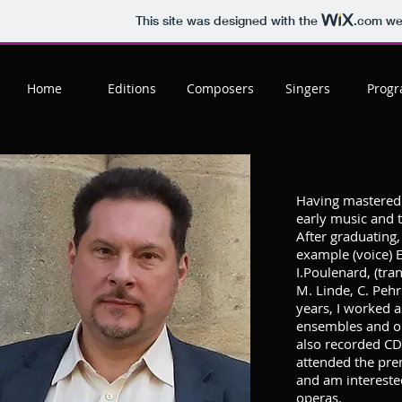
This site was designed with the
.com
web
Home
Editions
Composers
Singers
Prog
Having mastered t
early music and 
After graduating
example (voice) E
I.Poulenard, (tran
M. Linde, C. Peh
years, I worked a
ensembles and or
also recorded CD
attended the pre
and am intereste
operas.