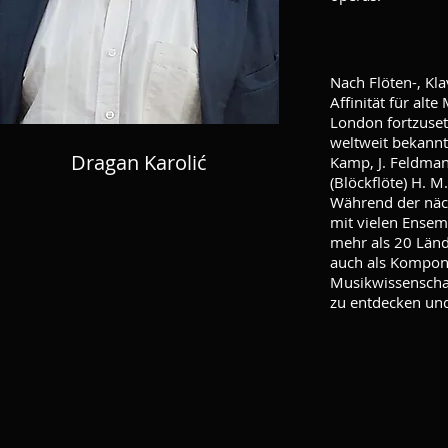
Nach Flöten-, Kl
Affinität für al
London fortzuset
weltweit bekannte
Dragan Karolić
Kamp, J. Feldman,
(Blöckflöte) H. 
Während der näch
mit vielen Ensem
mehr als 20 Länd
auch als Komponi
Musikwissenschaf
zu entdecken un